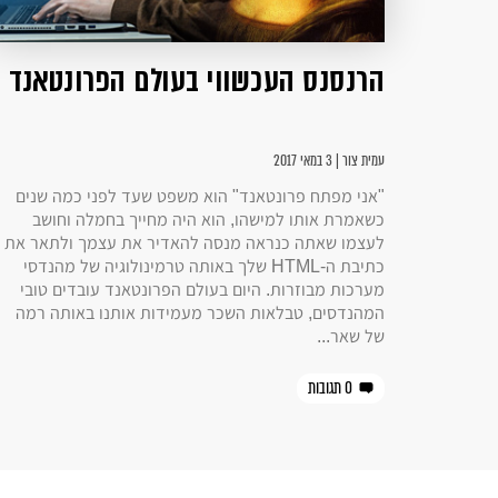
הרנסנס העכשווי בעולם הפרונטאנד
עמית צור | 3 במאי 2017
"אני מפתח פרונטאנד" הוא משפט שעד לפני כמה שנים
כשאמרת אותו למישהו, הוא היה מחייך בחמלה וחושב
לעצמו שאתה כנראה מנסה להאדיר את עצמך ולתאר את
כתיבת ה-HTML שלך באותה טרמינולוגיה של מהנדסי
מערכות מבוזרות. היום בעולם הפרונטאנד עובדים טובי
המהנדסים, טבלאות השכר מעמידות אותנו באותה רמה
של שאר...
0 תגובות