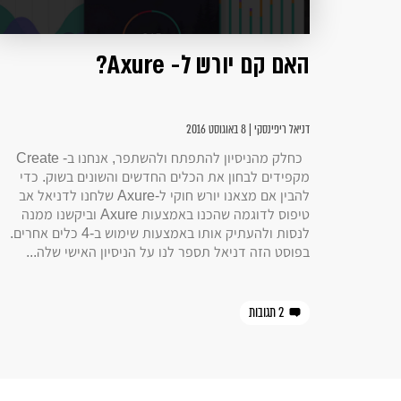
האם קם יורש ל- Axure?
דניאל ריפינסקי | 8 באוגוסט 2016
כחלק מהניסיון להתפתח ולהשתפר, אנחנו ב- Create
מקפידים לבחון את הכלים החדשים והשונים בשוק. כדי
להבין אם מצאנו יורש חוקי ל-Axure שלחנו לדניאל אב
טיפוס לדוגמה שהכנו באמצעות Axure וביקשנו ממנה
לנסות ולהעתיק אותו באמצעות שימוש ב-4 כלים אחרים.
בפוסט הזה דניאל תספר לנו על הניסיון האישי שלה...
2 תגובות