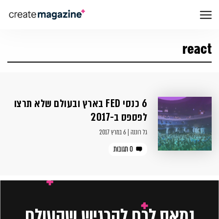
react
6 כנסי FED בארץ ובעולם שלא תרצו
לפספס ב-2017
גל רוננה | 6 במרץ 2017
0 תגובות
נמאס לכם להרגיש שהעולם