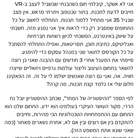
אני לא אשקר, קיבלתי חום כשהבנתי שבשביל לעצב ב-VR
חייבים לדעת לתכנת. בתור טכנופוב ויתרתי מראש, אין מצב
שבגיל 35 אני מתחיל ללמוד תכנות. התחלתי לחשוב על כל
התחומים שמסביב רק כדי לראות איך אני נמנע מזה. חשבתי
על שיווק באינטרנט, המשכתי לכיוון רשתות חברתיות
ואנליטיקס, כתיבת תוכן, תסריטאות, ואפילו התחלתי להסתכל
על כל הקורסים לתואר שני במנהל עסקים כדי להימנע.
סיימתי את המעגל אחרי 3 חודשים עם ההבנה שאני כן רוצה
להשאר בתחום העיצוב וליצור עולמות גרפיים ויזואליים שייצרו
חוויה. אה, ואני גם רוצה שאנשים ישלמו לי על זה. זה הפאקינג
חלום שלי אז נלמד קצת תכנות, מה קרה?
לפי הספר "ההיסטוריה של המחר", שכתב ההיסטוריון יובל נח
הררי, מקור העושר העיקרי בעולמינו הוא ידע.
התחום שלנו הוא
התחום עם ההתפתחויות הטכנולוגיות הכי מהירות, וחייבים
להתקדם בין אם רוצים ובין אם לא, אחרת נשארים מאחור (כמה
שאני שונא אתת המשפט הזה).