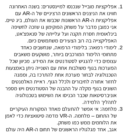
אפליקציות מובייל שנכנסו למיינסטרים: בשנה האחרונה
חווינו את הניצנים הראשונים הרציניים של ה-AR עם
אפליקציות ה-AR הראשונות שכבשו את העולם, ביג טיים.
אני כמובן מדבר על משחק ה
פוקימון גו שזכה לחשיפה
בינלאומית חסרת תקנה ועל עלייתה של סנאפצ'אט,
האפליקצייה בה רוב הצעירים משתמשים כיום.
לימודי רפואה: בלימודי הרפואה, שנחשבים כאחד
מתחומי הלימוד המורכבים ביותר, מושקעים משאבים
עצומים כדי להנגיש לסטודנטים את המידע. מכיוון שכל
המערכות בגוף משולבות אחת עם השנייה ניתן באמצעות
הטכנולוגיה לבחור מערכת אחת להתרכז בה, וממנה
לחזור אחורה לחיבורים ולכלל הגוף. ראיית האלמנטים
השונים בגוף מקלה על ההבנה של הסטודנטים ויש מספר
אוניברסיטאות שכבר הכניסו את השימוש בטכנולוגיה
לתהליך הלמידה.
מלחמה: אי אפשר להתעלם מאחד המקורות העיקריים
של התחום – מלחמה. ה-VR מדמה סיטואציות כדי לאמן
את הלוחמים ממש כמו משחק.
אגב, אחד מגלגוליו הראשונים של תחום ה-AR היה עולם