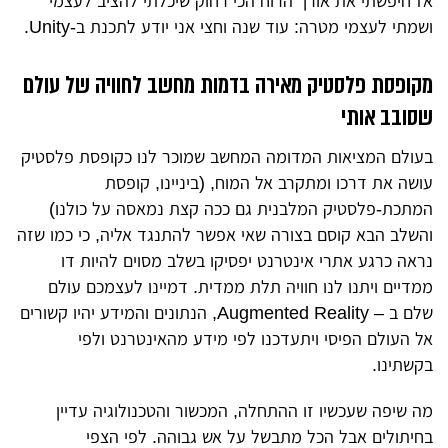
אז חיפשתי את אורך הרוח הכי רחוק שיכלתי להציב לעצמי
ושמתי לעצמי מטרה: עוד שנה וחצי אני יודע לתכנת ב-Unity.
מקופסת פלסטיק מאירה בדמות מחשב לחוויה של עולם
שסובב אותי
בעולם המציאות המדומה המחשב שמוכר לנו כקופסת פלסטיק
עושה את דרכו ומתקרב אל המוח, (ביניינו, קופסת
המתכת-פלסטיק המלבנית גם ככה קצת נמאסה על כולנו)
והשלב הבא קוסם בצורה שאי אפשר להתנגד אליה, כי כמו שזה
נראה כרגע אתרי אינטרנט יפסיקו בשלב מסוים להיות דו
ממדיים ויתנו לנו חוויה תלת ממדית. דמיינו לעצמכם עולם
שלם ב – Augmented Reality, הנתונים והמידע יהיו קשורים
אל העולם הפיסי ויתעדכנו לפי מידע מהאינטרנט ולפי
בקשתינו.
מה שיפה שעכשיו זו ההתחלה, המכשור והטכנולוגיה עדיין
בחיתולים אבל הכל מתבשל על אש גבוהה. לפי הצפי