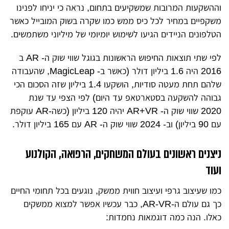
וההשקעות המרובות שמשקיעים בתחום, נראה כי יניחו לפנינו
משקפיים במחיר לכל כיס ממש כמו שקרה בשוק המובייל כאשר
הטלפונים הניידים הגיעו לשימוש יומיומי של מיליוני משתמשים.
לפי שתי תוצאות החיפוש הראשונות בגוגל שווי שוק ה- AR ב
2016 היה 1.6 ביליון דולר (כאשר ב- MagicLeap, שהעבודה
שלהם תחת מעטה סודיות, הושקעו 1.4 ביליון שזה הסכום הכי
גבוהה להשקעה בסטארטאפ עד היום) לפי הצפי עד שנת
2020 שווי שוק ה- AR+VR יהיה 120 ביליון (כשה-AR עוקפת
עם 90 ביליון) וב- 2024 שווי שוק ה- AR עם 165 ביליון דולר.
ניצנים ראשונים בעולם המשחקים, הרפואה, הקולנוע
ועוד
כמו שעיצוב גרפי ועיצוב חווית ממשק, נוגעים בכל תחומי החיים
כך גם עולם ה-AR-VR, כבר עכשיו אפשר למצוא ממשקים
כאלו. הנה כמה דוגמאות נחמדות: