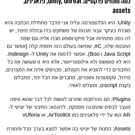
כמה מונחים פרקטיים: unity, unreal, פלאגינים,
assets
Unity: היא הפלטפורמה עליה אני מדבר מתחילת הכתבה והיא
מוכרת בעיקר עבור תכנות של משחקים בדו ובתלת מימד, יש
לה כמה מתחרות אבל מייקרוסופט חברו אליה וגם שפת
התכנות שלה, C#, שמישה בעולם הזה ויחסית קלה (אפשר גם
Java Script ו Boo).
אפשר לדמות את Unity ל- Indesign.
היא לא פוטושופ ולא אילוסטרייטור, אלא היא זו שעושה את כל
החיבורים
כדי להוציא את הקטלוג. מכניסים אליה את המצרכים,
מידול, טקסטורות וחומרים, מחברים את הכל יחד, מתבלים
בקצת scriptים, ומעלים לאוויר.
Plugins:
הם ההרחבות שתרצו לעשות לכל דבר שהוא טיפה
מעבר לבסיס שהתכנה מספקת.
לדוגמא: החיבור של יוניטי ל-
AR הוא על ידי פלאגינים כמו ArToolKit, או vUforia
Assets:
החנות של יוניטי בה אפשר למצא בערך הכל ותמורת