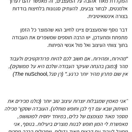
המקלדת
מאוד אהובה על המעצבים, זה מאפשר להם
לערוך
אלמנטים, לבחור צבעים, להעתיק סגנונות בלחיצות בודדות
בצורה אינטואיטיבית.
דבר נוסף שהמעצבים ציינו לחיוב הוא שהמוצר כל הזמן
מתפתח ומתעדכן, יש הרבה תוספים שמשפרים את העבודה
בתוך צוותי העיצוב ואל מול אנשי הפיתוח.
"מהירות, ומהירות. אם חשוב לכם להיות פרודוקטיבים ולעבוד
מהר (כמובן בהנחה שעיקר העבודה שלכם היא על ממשקים),
אין שום פתרון מהיר יותר כרגע." (רן סגל,The
nuSchool
)
״אני מאמין שמגבלות יוצרות עיצוב טוב יותר (כולנו מכירים את
השיתוק שבא עם דף לבן וחופש מוחלט). העובדה שסקץ' מכילה
מספר מאוד מצומצם של כלים, במיוחד יחסית לפוטושופ,
מאפשרת לי המון חופש לבנות מוצרים ביעילות. בנוסף, אני
מסוגל לעבוד עם קבצים מאוד גדולים, שמכילים הרבה מסכים,