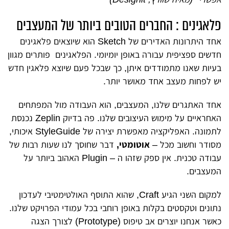
פלאגינים : החברים הטובים ביותר של המעצבים
אחד היתרונות האדירים של Sketch הוא שיוצאים פלאגינים
חדשים ספציפית עבורה באופן יומיומי. הפלאגינים פותרים מגוון
בעיות שאנו מתמודדים איתן, כך שבכל פעם שיוצא פלאגין חדש
יש לפחות מעצב אחד מאושר יותר.
אחד האתגרים שלנו, המעצבים, הוא העבודה מול המפתחים
האחראיים על מימוש העיצובים שלנו. פה בדיוק Zeplin נכנסת
לתמונה. האפליקציה מאפשרת יצירה של StyleGuide איכותי,
מסודר וחשוב מכל –
אוטומטי,
דבר שחוסך לנו שעות רבות של
עבודה טכנית. אין ספק שזהו ה – Plugin האהוב ביותר על
המעצבים.
למקום השני הגיע Craft, שהוא התוסף האולטימטיבי לעדכון
נתונים וטקסטים בקלות באופן רוחבי בכל עמודי הפרויקט שלנו.
כאשר אנחנו יוצרים אב טיפוס (Prototype) לצורך הצגה