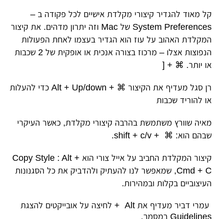
קל מאוד להגדיר קיצורי מקלדת אישיים לכל פקודה ב –
System Preferences של Mac וזה יתרון מדהים. את קיצור
המקלדת האהוב על עוז הוא הגדיר בעצמו לאחת הפעולות
הנפוצות אצלו – מרכוז בצורה אנכית או אופקית של 2 שכבות
או יותר.
⌘
+ [
רן סגל מעדיף את הקיצור
⌘
+
Alt
+ Up/down כדי להעלות
או להוריד שכבות
מאיה שוורץ משתמשת
בהרבה קיצורי מקלדת, כאשר העיקרי
שבהם הוא
: ⌘ + shift + c/v.
קיצור המקלדת החביב על אייל צורי הוא
Copy Style : Alt +
Cmd + C, שמאפשר לנו להעתיק ולהדביק את כל הסגנונות
העיצוביים בקלות ובמהירות.
עמרי דביר מעדיף את Alt + לחיצה על אובייקטים להצגת
Guidelines במסמך.