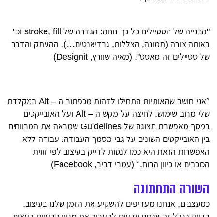
"הבנייה של הסטיילים כל כך נוחה: הגדרה של stroke, fill וכו'
באותה צורה (תמונה, הצללות, גרדיאנטים…), ההעתק והדבר
של סטיילים זה מאסט". (מאיה שוורץ,
Designit)
״
אני חושב שהאותיות התחילו לדהות מכפתור ה – Alt במקלדת
שלי מרוב שימוש. לחיצה על מקש ה – Alt ועל האובייקטים
במסך מאפשרת תצוגה של Guidelines שמראה את המרווחים
בין האובייקטים השונים על גבי מסמך העבודה. עבודה ללא
האפשרות הזאת היא כמו לנסות לדייק בעיצוב לפי זווית
הכוכבים או כיוון הרוח.״ (עמרי דביר, Facebook)
השורה התחתונה
כמעצבים, אנחנו מעדיפים להשקיע את הזמן שלנו בעיצוב.
בדיוק בגלל זה אנחנו יודעים להעריך את מגוון הבעיות העצום