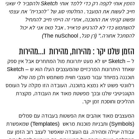
הזמין אותי לקפה רק כדי ללמד אותי Sketch ולהסביר לי שאני
חייב לעשות את המעבר. החלטתי סוג של ״להכריח״ את עצמי
ופשוט קניתי את התוכנה, אחרי זה הייתי חייב להתחיל
להשתמש כדי לא להרגיש פראייר. אבל מאז אני לא יכול
להסתכל אחורה." (רן סגל,
The nuSchool
)
הזמן שלנו יקר : מהירות, מהירות ו…מהירות
ל – Sketch יש לא מעט יתרונות מול המתחרים אבל אין ספק
שאחד היתרונות המרכזיים שהמעצבים העלו הוא ש – Sketch
תוכננה במיוחד עבור מעצבי חווית משתמש ולכן מה שלא
רלוונטי פשוט לא נמצא בתוכנה. העובדה הזו מקלה על העומס
הקוגניטיבי שלנו ובכך מפשטת מאוד את העבודה, מקצרת
תהליכים וחוסכת זמן יקר.
המעצבים מאוד אוהבים את הפשטות בעבודה עם סמלים
(Symbols) ותבניות מוכנות מראש (Templates)
שמאפשרת
עבודה יעילה ומהירה
.
גם
העובדה שאפשר לעצב רוב הזמן עם