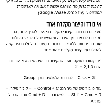
"גם כשיש קונפליקטים נקודתיים עם דרופבוקס/דרייב, נורא קל
להיכנס ולבדוק מה השתנה ופשוט לגנוב את הארטבורד
הספציפי." (
עוז פנחס, Google ,Waze
)
אי בודד וקיצור מקלדת אחד
מעצבים הם חובבי קיצורי מקלדת ואפשר להבין אותם, הם
מקצרים לנו את זמן העבודה ומאפשרים לנו לבצע פעולות
שונות בנינוחות וללא צורך בתזוזות מיתרות. לחלקם היה קשה
להחליט על קיצור מקלדת אהוב אחד.
ניר קוסובר מוויקס חושב שהקיצור הכי שימושי הוא אפשרויות
הזום 2,1,0 +
⌘
ו –
⌘
+ Click – לבחירת אלמנטים בתוך Group
עוד פייבוריטים של ניר הם:
Control + C – – קולור פיקר,
–
Shift + Cmd + R – רוטייט
וכמובן
Cmd + D אחרי שכפול
עם Alt.