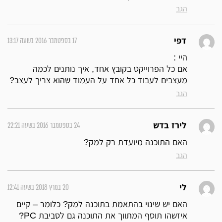
הגב
17 בספטמבר 2016 בשעה 13:17
דפי
היי :
אם כל הפרוייקט בקובץ אחד, איך נותנים לכמה
מעצבים לעבוד כל אחד על העמוד שהוא צריך לעצב?
הגב
24 בספטמבר 2016 בשעה 22:21
לירז בדש
האם התוכנה מיועדת רק למק?
הגב
20 במרץ 2018 בשעה 12:41
לי
האם יש שינוי בהתאמת בתוכנה למק? כלומר – קיים
איזשהו תוסף המתווך את התוכנה גם לסביבת PC?