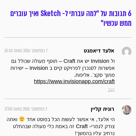
6 תגובות על “למה עברתי ל- Sketch ואיך עוברים
ממש עכשיו”
7 בספטמבר 2016 בשעה 15:45
אלעד דיאמנט
ול Invision יש את Craft – תוסף מעולה שכולל גם
אפשרות לסנכרן לפרויקט קיים ב Invision – ישירות
מתוך סקצ׳. אליפות.
https://www.invisionapp.com/craft
הגב
7 בספטמבר 2016 בשעה 17:00
רונית קליין
הי אלעד, אי אפשר לעשות הכל בפוסט אחד
ואתה
צודק לגמרי- Craft זה באמת כלי מעולה שבהחלט
נרחיב עליו בהמשך!