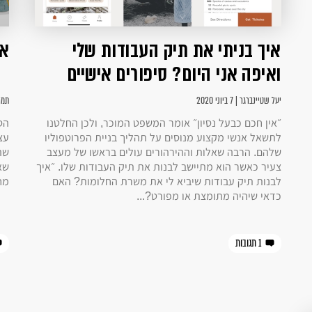
איך בניתי את תיק העבודות שלי
אי
ואיפה אני היום? סיפורים אישיים
יעל שטיינברגר | 7 ביוני 2020
תמר סגו
״אין חכם כבעל נסיון״ אומר המשפט המוכר, ולכן החלטנו
הס
לתשאל אנשי מקצוע מנוסים על תהליך בניית הפרוטפוליו
עצמ
שלהם. הרבה שאלות וההירהורים עולים בראשו של מעצב
שה
צעיר כאשר הוא מתיישב לבנות את תיק העבודות שלו. ״איך
שא
לבנות תיק עבודות שיביא לי את משרת החלומות? האם
מח
כדאי שיהיה מתומצת או מפורט?...
1 תגובות