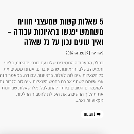
5 שאלות קשות שמעצבי חווית
משתמש יפגשו בראיונות עבודה –
ואיך עונים נכון על כל שאלה
ליאור יאיר | 19 בפברואר 2026
כחלק מהעבודה התמידית שלנו עם בוגרי create, בליווי
ותמיכה בשלבי הראיונות שהם עוברים, אנחנו ממפים את
כל השאלות שיכולות לעלות בראיונות עבודה. במאמר הזה
אני אשמח לשתף אתכם בחמש השאלות שיכולות לגרום גם
למועמדים הטובים ביותר להתבלבל. אלו שאלות שבוחנות
את תהליך החשיבה, את היכולת להסביר החלטות
מקצועיות ואת...
1 תגובות