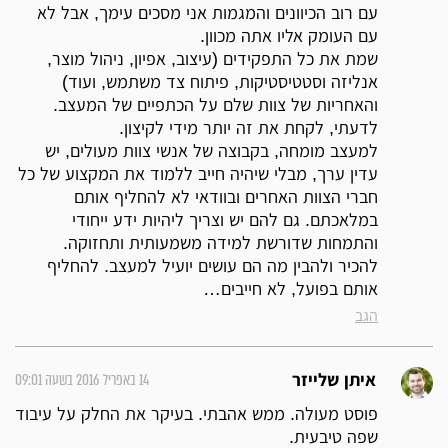
עם רוב הכיוונים והמגמות אני מסכים עימך, אבל לא
עם העומק אליו אתה מכוון.
שמת את כל התפקידים (עיצוב, אפיון, ניהול מוצר,
אנליזה וסטטיסטיקות, פיתוח צד משתמש, ועוד)
והאחריות של צוות שלם על הכתפיים של המעצב.
לדעתי, לקחת את זה יותר מידי לקיצון.
למעצב מומחה, בקבוצה של אנשי צוות מעולים, יש
עדין ערך, מבלי שיהיה חייב ללמוד את המקצוע של כל
חברי הצוות האחרים ובוודאי לא להחליף אותם
במלאכתם. גם להם יש וצריך ליהיות ידע ייחודי
והתמחות שדורשת למידה משמעותית ותחזוקה.
להכיר ולהבין מה הם עושים יועיל למעצב. להחליף
אותם בפועל, לא חייבים…
הגב
14 באפריל 2016 בשעה 09:01
איתן שלייזר
פוסט מעולה. ממש אהבתי. בעיקר את החלק על עיבוד
שפה טיבעית.