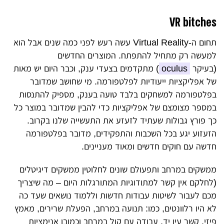
VR bitches
תחום ה-Virtual Reality עשה רעש לפני כמה שנים אבל הוא
למעשה רק מתחיל להתפתח. המוצרים החדשים
(בעיקר
oculus
) מתקדמים בצעדי ענק, וכבר היום יש מאות
של אפליקציות ייעודיות לפלטפורמה. מי שחושב שמדובר
בפלטפורמה למשחקים בלבד טועה בענק, מספיק להתנסות
במספר מצומצם של אפליקציות כדי להבין שמדובר במוצר כל
כך פורץ גבולות שעתיד לזעזע את התעשייה שלנו בקרוב.
הזעזוע יגע בכל השכבות והתפקידים, מדובר בפלטפורמה
חדשה עם חוקים חדשים ומאוד מעניינים.
ממשקים במרחב ותפעולם שונים לחלוטין ממשקים דיגיטלים
(לחלקם אין קשר למתודוגיות המתורגלות היום – מה שיצריך
מכם לעבור לשיטות עבודות חדשות וללמוד נושאים שעד כה
לא היו רלוונטים, כמו: תנועה במרחב, הפעלת שרירים, מאמץ
פיזי, קשר עין יד, עבודה עם קול במרחב וכמובן אנימציות