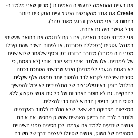
את בעיית ההתאמה לתעשייה האמיתית (ומכיוון שאני מלמד ב-
Create את אחד מהקורסים המקצועיים המקיפים ביותר
בתחום אז אני מתעצבן ונרגע מאוד מהר).
אבל אפשר היה גם אחרת.
אני למדתי מספר תארים, אם ניקח לדוגמה את התואר שעשיתי
במנהל עסקים (במכללה מכובדת, או לפחות השכר שהם קיבלו
ממני היה מכובד) מדובר בבזבוז זמן וכסף שלאחר שלוש שנים
של לימודים. אלו שלמדו איתי ודאי יזכרו אותי (לא באמת, כי
לא באמת הגעתי ללימודים) הידע שרכשתי הסתכם בכמה
ספרים שיכלתי לקרוא לבד ולחסוך יותר ממאה אלף שקלים.
הזלזול בזמן ובאינטיליגנציה של התלמידים לא יכול להמשיך
להתקיים. גם לא חוסר האחריות של פליטת אנשי מקצוע ללא
בסיס הידע והניסיון הדרוש להם כדי להצליח.
המציאות מצחיקה היא שאלו שלא הולכים ללמוד באקדמיה
ולומדים לבד הם בדיוק האנשים שהשוק מחפש, את אותם
אנשים שיודעים ללמד את עצמם ולכן חסינים מפני השינויים
המהירים של השוק, אנשים שסיגלו לעצמם דרך של חשיבה