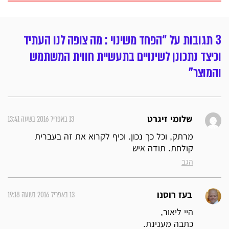
3 תגובות על “הפחד משינוי : מה צופה לנו העתיד
וכיצד נתכונן לשינויים בתעשיית חווית המשתמש
והמוצר”
13 באפריל 2016 בשעה 13:41
שלומי זיגרט
מרתק, וכל כך נכון. וכיף לקרוא את זה בעברית
קולחת. תודה איש
הגב
13 באפריל 2016 בשעה 19:18
בעז רוסנו
היי ליאור,
כתבה מענינת.