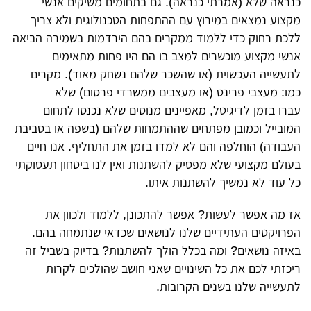
כנראה שלא (אמרתי כנראה). גם בתחומים משיקים אנשי
מקצוע נמצאים במירוץ עם ההתפחות הטכנולוגית ולא צריך
ללכת רחוק כדי ללמוד ממקרים בהם הירדמות בשמירה הביאה
אנשי מקצוע מוכשרים למצב בו הם היו פחות מתאימים
לתעשייה העכשוית (או שהשכר שלהם נשחק מאוד). מקרים
כמו: מעצבי פרינט (או מעצבים ממשרדי פרסום) שלא
עברו בזמן לדיגיטל, מאפיינים מנוסים שלא נכנסו לתחום
המובייל וכמובן מפתחים שההתמחות שלהם (בשפה או בסביבת
העבודה) הוחלפה והם לא למדו בזמן את התחליף. אנו חיים
בעולם מקצועי שלא מפסיק להשתנות ואין לנו ביטחון תעסוקתי
כל עוד לא נמשיך להשתנות איתו.
אז מה אפשר לעשות? אפשר להתכונן, ללמוד ולכוון את
הפרויקטים העתידיים שלנו לנושאים שכדאי שנתמחה בהם.
באיזה נושאים? ומה בכלל הולך להשתנות? בדיוק בשביל זה
ריכזתי לכם את כל השינויים שאני חושב שהולכים לקרות
לתעשייה שלנו בשנים הקרובות.