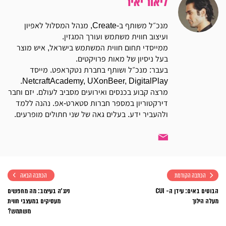
ליאור יאיר
מנכ״ל משותף ב-Create, מנהל המסלול לאפיון
ועיצוב חווית משתמש ועורך המגזין.
ממייסדי תחום חווית המשתמש בישראל, איש מוצר
בעל ניסיון של מאות פרויקטים.
בעבר: מנכ״ל ושותף בחברת נטקראפט. מייסד
NetcraftAcademy, UXonBeer, DigitalPlay.
מרצה קבוע בכנסים ואירועים מסביב לעולם. יזם וחבר
דירקטוריון במספר חברות סטארט-אפ. נהנה ללמד
ולהעביר ידע. בעלים גאה של שני חתולים מופרעים.
הכתבה הקודמת
הכתבה הבאה
הבוטים באים: עידן ה- CUI
נינג׳ה בעיצוב: מה מחפשים
מעלה הילוך
מעסיקים במעצבי חווית
משתמש?