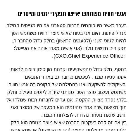
אנשי חווית משתמש יאיישו תפקידי יזמים ומייסדים
בעבר כאשר היו פותחים חברות סטארט-אפ היו מגייסים תחילה
מנהל פיתוח. היום אני בטוח שאיש מוצר וחווית משתמש הפך
להיות לגיוס השני (ולפעמים הראשון) בחלק גדול מהחברות.
תפקידים חדשים נולדו (אני אישית מאוד אוהב את הטייטל:
CXO:Chief Experience Officer).
בנוסף, חלק גדול מהמשקיעים וקרנות הון סיכון רוצים לראות
אסטרטגיית מוצר. לפעמים מדובר גם באחד התנאים
והשיקולים להשקעה. אנו בתחילתה של תקופה בה אנשי חווית
משתמש ועיצוב מוצר הפכו מנותני שירות ליזמים פעילים וחלק
בלתי נפרד מצוות ההקמה. אנו עדים לחברות רבות שנולדו אל
תוך מציאות שבה אחד מהיזמים הוא המעצב של המוצר ואני
חושב שזאת נוסחה נהדרת להצלחת המוצר.
בין אם זה קרה בעקבות ההבנה שאיש מוצר מנוסה הוא חלק
בלתי נפרד מהצלחת המוצר (והגיוס הראשוני) או שמא אנשי