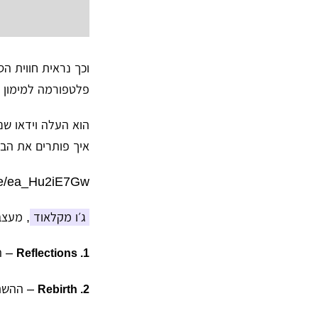
פלטפורמה למימון של
איך פותרים את הבע
.be/ea_Hu2iE7Gw
ג׳ו מקלאוד
, מעצב UX ומומחה בעיצוב חווי
– הז
1. Reflections
– ההשתח
2. Rebirth