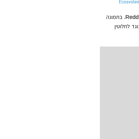
גרמו ללקוח הבא להתעצבן מספיק בשביל לשים את התמונה הזאת ב Reddit. בתמונה
גד לחלוטין