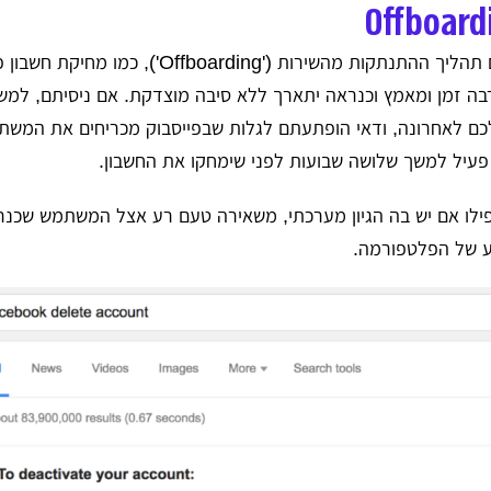
בשירותים דיגיטליים תהליך ההתנתקות מהשירות ('arding
רבה זמן ומאמץ וכנראה יתארך ללא סיבה מוצדקת. אם ניסיתם, למש
לכם לאחרונה, ודאי הופתעתם לגלות שבפייסבוק מכריחים את המשת
עיל למשך שלושה שבועות לפני שימחקו את החשבון.
ילו אם יש בה הגיון מערכתי, משאירה טעם רע אצל המשתמש שכנר
 של הפלטפורמה.