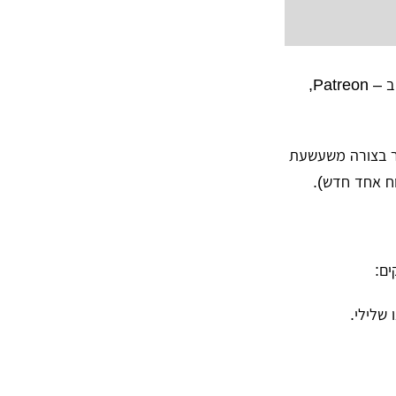
וכך נראית חווית הסיום של יוצר תוכן צעיר שניסה למחוק ללא הצלחה את הפרופיל שלו ב – Patreon,
How To Delete Your P" בו הוא מסביר בצורה משעשעת
וח אחד חדש).
 שלילי.