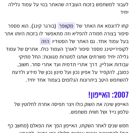
לעבור למשתמש בזכות העובדה שהאתר בנוי על עמוד גלילה
יחיד
קחו לדוגמא את האתר של
מקוופר
(בורגר קינג). הוא מספר
סיפור בצורה חמודה להפליא וזה מתאפשר לו בזכות היותו אתר
בעל עמוד אחד. גם האתר של הסטודיו
הזה
לקופירייטינג מספר סיפור לאורך העמוד כולו. אתרים של עמוד
גלילה יחיד משרתים אותנו למטרות מגוונות: החל מתיקי
עבודות אונליין, דרך אתרי תדמית ועד אתרי סחר. חשוב,
כמובן, להקפיד על אפיון נכון ועל מינון נכון של מידע ולדעת
להשתמש היטב ביתרונות הגלומים בעמוד אחד יחיד.
2007: האייפון!
האייפון שינה את השוק כולו ויצר תפיסה אחרת לחלוטין של
טלפון נייד ושל חווית משתמש.
חמש שנים לאחר השקתו, האייפון הפך את הפאלם (מחשב כף