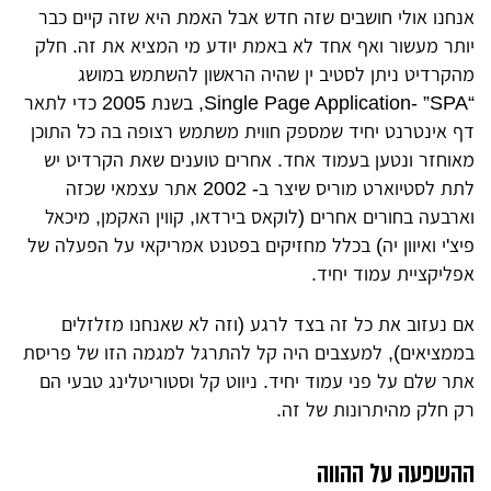
אנחנו אולי חושבים שזה חדש אבל האמת היא שזה קיים כבר
יותר מעשור ואף אחד לא באמת יודע מי המציא את זה. חלק
מהקרדיט ניתן לסטיב ין שהיה הראשון להשתמש במושג
“Single Page Application- ”SPA, בשנת 2005 כדי לתאר
דף אינטרנט יחיד שמספק חווית משתמש רצופה בה כל התוכן
מאוחזר ונטען בעמוד אחד. אחרים טוענים שאת הקרדיט יש
לתת לסטיוארט מוריס שיצר ב- 2002 אתר עצמאי שכזה
וארבעה בחורים אחרים (לוקאס בירדאו, קווין האקמן, מיכאל
פיצ'י ואיוון יה) בכלל מחזיקים בפטנט אמריקאי על הפעלה של
אפליקציית עמוד יחיד.
אם נעזוב את כל זה בצד לרגע (וזה לא שאנחנו מזלזלים
בממציאים), למעצבים היה קל להתרגל למגמה הזו של פריסת
אתר שלם על פני עמוד יחיד. ניווט קל וסטוריטלינג טבעי הם
רק חלק מהיתרונות של זה.
ההשפעה על ההווה