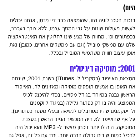
היום)
בזכות הטכנולוגיה הזו, שהומצאה כבר דיי מזמן, אנחנו יכולים
לעשות פעולות שונות על גבי המסך עצמו, ללא צורך בעכבר,
בכפתורים וכו'. מחוות של מגע שינו לחלוטין את האינטראקציה
שלנו עם ממשקי מובייל (וגם עם ממשקים אחרים, כמובן) ואת
אופן עיצוב חווית משתמשי המובייל ובכלל.
2001: מוסיקה דיגיטלית
המצאת האייפוד (במקביל ל- iTunes) בשנת 2001, שינתה
את האופן בו אנשים תופסים מוסיקה ומאזינים לה. האייפוד
הראשון נבנה במיוחד בגודל מסויים, בכדי להיכנס לכיס
הממוצע והיה בו רק כפתור גלילה (בניגוד לווקמנים
ולדיסקמנים שהיו מסורבלים לנשיאה ובעלי מספר כפתורים).
על אף שהאייפד לא היה המכשיר הנייד הראשון בסצנת
המוסיקה, היה לו יותר זיכרון מאשר ל- MP3 והוא יכול היה
להכיל כמות שירים גדולה הרבה יותר. יחד עם כל זה, אפל גם