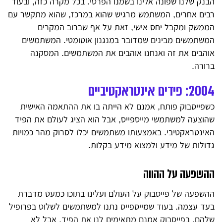
הבנק שלנו שפונה אלינו בשמנו הפרטי. בכל מקרה כזה, ובעוד
רבים אחרים, המשתמש מרגיש שהוא במרכז, שהוא מתקשר עם
הממשק ומקבל יחס אישי, זאת על אף שברוב המקרים
המשתמשים מבינים שמדובר במנגנון אוטומטי. המשתמשים
אוהבים את זה ואנחנו אוהבים את המשתמשים. המסקנה
ברורה.
2004: פידים אינטראקטיביים
כשפייסבוק פותח, אמנם לא הייתה בו את ההתאמה האישית
שהוצעה למשתמשי מייספייס, אבל הוא הציג לעולם את הפיד
האינטראקטיבי. באמצעותו משתמשים יכלו לסרוק מהר כמויות
גדולות של מידע ולמצוא מידע בקלות.
ההשפעה על ההווה
ההשפעה של פייסבוק על העולם ועלינו בתוכו כמעט מדברת
בעד עצמה. בעוד שמייספייס נתנו למשתמשים לשלוט בפרופיל
שלהם, בפייסבוק אמנם מתאימים לנו את הפיד, אבל לא