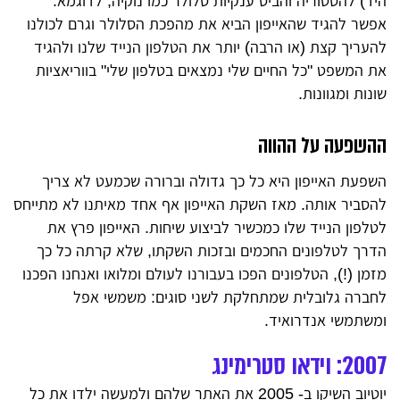
היד) להסטוריה והביס ענקיות סלולר כמו נוקיה, לדוגמא.
אפשר להגיד שהאייפון הביא את מהפכת הסלולר וגרם לכולנו
להעריך קצת (או הרבה) יותר את הטלפון הנייד שלנו ולהגיד
את המשפט "כל החיים שלי נמצאים בטלפון שלי" בווריאציות
שונות ומגוונות.
ההשפעה על ההווה
השפעת האייפון היא כל כך גדולה וברורה שכמעט לא צריך
להסביר אותה. מאז השקת האייפון אף אחד מאיתנו לא מתייחס
לטלפון הנייד שלו כמכשיר לביצוע שיחות. האייפון פרץ את
הדרך לטלפונים החכמים ובזכות השקתו, שלא קרתה כל כך
מזמן (!), הטלפונים הפכו בעבורנו לעולם ומלואו ואנחנו הפכנו
לחברה גלובלית שמתחלקת לשני סוגים: משמשי אפל
ומשתמשי אנדרואיד.
2007: וידאו סטרימינג
יוטיוב השיקו ב- 2005 את האתר שלהם ולמעשה ילדו את כל