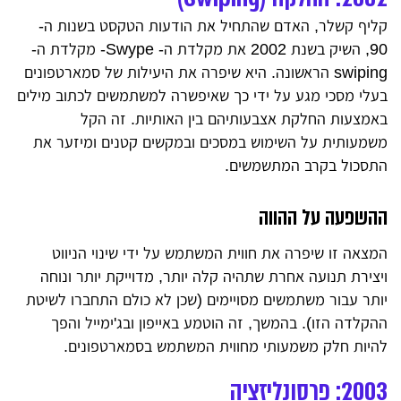
קליף קשלר, האדם שהתחיל את הודעות הטקסט בשנות ה-
90, השיק בשנת 2002 את מקלדת ה- Swype- מקלדת ה-
swiping הראשונה. היא שיפרה את היעילות של סמארטפונים
בעלי מסכי מגע על ידי כך שאיפשרה למשתמשים לכתוב מילים
באמצעות החלקת אצבעותיהם בין האותיות. זה הקל
משמעותית על השימוש במסכים ובמקשים קטנים ומיזער את
התסכול בקרב המתשמשים.
ההשפעה על ההווה
המצאה זו שיפרה את חווית המשתמש על ידי שינוי הניווט
ויצירת תנועה אחרת שתהיה קלה יותר, מדוייקת יותר ונוחה
יותר עבור משתמשים מסויימים (שכן לא כולם התחברו לשיטת
ההקלדה הזו). בהמשך, זה הוטמע באייפון ובג'ימייל והפך
להיות חלק משמעותי מחווית המשתמש בסמארטפונים.
2003: פרסונליזציה