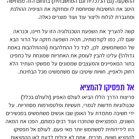
ההשקעה (גם הכלכלית וגם המחשבתית) בתחום הזה ממחישה
היטב את החשיבות שמיוחסת לו ומחזקת את הציפיה ההולכת
ומתגברת לגלות וליצור עוד ועוד מוצרים כאלה.
קשה להעריך את השפעת הטכנולוגיה הזו על חיינו, וכנראה
שגם לה, כמו לקודמותיה, תהיה השפעה חזקה על הדור הבא
של המשתמשים. לכן, לצד כל ההתלהבות (וההתלהבות באמת
גדולה!) עלינו להבין לעומק את האחריות שמונחת על כתפינו
בתור המאפיינים והמעצבים שממונים על ממשקי העתיד הלא
רחוק ולאפיין, חוויות שיטיבו עם משתמשינו מכל הבחינות.
אל תפסיקו להמציא
פריצות הדרך הללו הביאו לעולם האפיון (ולעולם בכלל)
טכנולוגיות חדשות לגמרי, תעשיות ופלטפורמות מסחריות. על
ידי חשיבה מתמדת על האופן שבו אנשים משתמשים במכשירים
השונים, הממציאים שהוזכרו ועוד רבים כמותם, הפכו את המאה
הזו לידידותית למשתמש יותר מאי פעם. לעולם אל תפסיקו
להמציא חוויות, חברים. אתם לא יכולים לדעת לאן ההמצאות