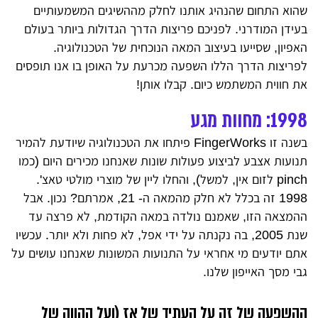
שהוא התחום שהנהיג אותנו לחלק מההשיגים המשמעותיים
בעידן המודרני. לפניכם פריצות הדרך הגדולות ביותר בעולם
האפיון, שסייעו בעיצוב המאה הנוכחית של הטכנולוגיה.
לפריצות הדרך הללו השפעה מכרעת על האופן בו אנו תופסים
את חווית המשתמש כיום. קבלו אותן!
1998: מחוות מגע
בשנה זו FingerWorks פיתחו את הטכנולוגיה שיודעת להמיר
תנועות אצבע לביצוע פעולות שונות שאנחנו מכירים היום (כמו
pinch לזום אין, למשל), והחלו ליין של מוצרי מולטי טאצ'.
1998 זה בכלל לא חלק מהמאה ה- 21, אמרתם? נכון. אבל
ההמצאה הזו, שאמנם נולדה במאה הקודמת, לא פרצה עד
שנת 2005, בה נקנתה על ידי אפל, לא פחות ולא יותר. עכשיו
אתם יודעים מי אחראי על התנועות המשונות שאנחנו עושים על
גבי מסך האייפון שלנו.
ההשפעה של זה על העתיד של אז (ועל ההווה של