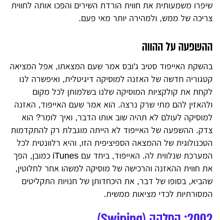
שיפרו משמעותית את חווית הורדת השירים והפכו אותה לחווית
צריכה של ממש, ולמהירה יותר מאי פעם.
ההשפעה על ההווה
בהשקת האייפוד סטיב ג'ובס אמר שעם המצאתו, אפל המציאה
קטגוריה חדשה של האזנה למוסיקה דיגיטלית, ואיפשרה לנו
לקחת את קולקציות המוסיקה שלנו בשלמותן לכל מקום
ולהאזין להם מתי שרק נרצה. הוא אמר שעם האייפוד, האזנה
למוסיקה לעולם לא תהיה שוב אותו הדבר, ואיך לומר? הוא
צדק. ההשפעה של האייפוד לא הייתה מוגבלת רק להתקדמות
הטכנולוגית של ההמצאה הספיציפית הזו, והיא רלוונטית לכל
המערכת שנלווית לה. האייפוד, ביחד עם iTunes כמובן, הפך
את חווית ההאזנה והרכישה של מוסיקה למשהו אחר לחלוטין,
שהביא, בסופו של דבר, את היכחדותן של חנויות התקליטים
המסורתיות לכדי מציאות ממשית.
2002: החלקה (Swiping)