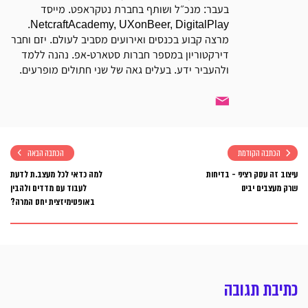
בעבר: מנכ״ל ושותף בחברת נטקראפט. מייסד
NetcraftAcademy, UXonBeer, DigitalPlay.
מרצה קבוע בכנסים ואירועים מסביב לעולם. יזם וחבר
דירקטוריון במספר חברות סטארט-אפ. נהנה ללמד
ולהעביר ידע. בעלים גאה של שני חתולים מופרעים.
הכתבה הקודמת
הכתבה הבאה
עיצוב זה עסק רציני - בדיחות
למה כדאי לכל מעצב.ת לדעת
שרק מעצבים יבינו
לעבוד עם מדדים ולהבין
באופטימיזצית יחס המרה?
כתיבת תגובה