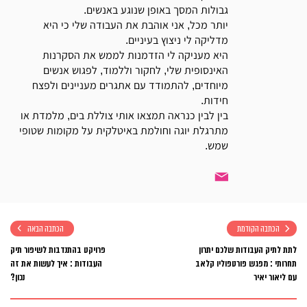
גבולות המסך באופן שנוגע באנשים.
יותר מכל, אני אוהבת את העבודה שלי כי היא
מדליקה לי ניצוץ בעיניים.
היא מעניקה לי הזדמנות לממש את הסקרנות
האינסופית שלי, לחקור וללמוד, לפגוש אנשים
מיוחדים, להתמודד עם אתגרים מעניינים ולפצח
חידות.
בין לבין כנראה תמצאו אותי צוללת בים, מלמדת או
מתרגלת יוגה וחולמת באיטלקית על מקומות שטופי
שמש.
הכתבה הקודמת
הכתבה הבאה
לתת לתיק העבודות שלכם יתרון
פרויקט בהתנדבות לשיפור תיק
תחרותי : מפגש פורטפוליו קלאב
העבודות : איך לעשות את זה
עם ליאור יאיר
נכון?