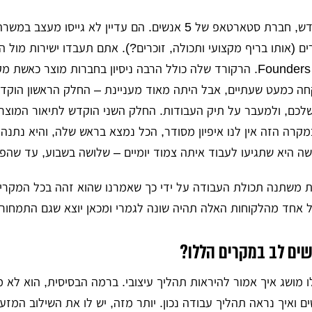
דוגמא ג' – לקוח חדש, חברת סטארטאפ של 5 אנשים. הם עדיין לא גייס
שהיא גם אחת ה – Founders. הרקורד שלה כולל הרבה ניסיון בחברות מוצר 
חה כמעט שעתיים, אבל היתה מאוד מעניינת – החלק הראשון הוקדש
שלכם, ולמעבר על תיק העבודות. החלק השני הוקדש לתיאור המוצר,
קרה הזה אין לנו איפיון מסודר, הכל נמצא בראש שלה, והיא נתנה
 היא שתגיעו לעבוד איתה צמוד יומיים – שלושה בשבוע, עד שהפר
 משתנה תכולת העבודה על ידי כך שאמרנו שהוא זהה בכל המקרים
 אחד מהלקוחות האלה תהיה שונה לגמרי ומכאן יוצא שגם התמחור
שים לב במקרים הללו?
לו מושג איך אמור להיראות תהליך עיצובי. ברמה הבסיסית, הוא לא מ
ם ואיך נראה תהליך עבודה נכון. יותר מזה, יש לו את השילוב המזע