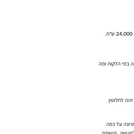
 במי הלקוח ומה
ם פרויקט זהה לחלוטין
רונה על כמה
 פרויקט חדש, נניח אתר mobile web. הגעתם לפגישה, פגשתם