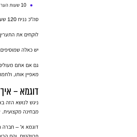
10 שעות הערות ותיקונים
סה"כ נניח 120 שעות עבודה.
לוקחים את התעריף השעתי, נניח 200 ש"ח לשעה, מכפיל
יש כאלה שמוסיפים 10% פחות או יותר על כל צרה שלא תבוא, ואז שולחי
גם אם אתם מעולים
מאפיין אותו, ולתמ
דוגמא – איך
מבחינה מקצועית. ש
דוגמא א' – חברה 