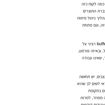
 כמה לקוח כזה
עברת התוצרים
הליך ניהול פיתוח
זה, וגם מתחת
מסקנה – לקוח שלא מכיר תהליכי עיצוב דיגיטלי הוא סיכון מבחינתכם, וכדאי שתיקחו buffer רציני על
 ובאיזה פורמט,
 שאינו עבודה
בים. יש תחושה
אי לשים לב שהיא
ים בתקופת
 מפוזר, למרות
עבודות קודמות,