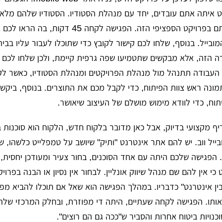
 איתה אתם עובדים, יחד עם מנהלת הסטודיו. הסטודיו שלהם מלא 
רוצים שתתגברו אותם בפרויקט הספציפי הזה. הפגישה לקחה 45 דק
בייל. בנוסף, שלחו לכם קישור לקובץ כדי שתוכלו לעבור עליו בבית.
 הזה, אלא מבקשים שתטמיעו שפה גרפית קיימת, ולכן שלחו לכם א
העבודה תתנהל מול מנהלת הפרויקטים ומנהלת הסטודיו, כאשר ל
מונה ראש צוות הפיתוח, כדי לקבל מכם את התוצרים. בנוסף, ביקשו
ריף מקצועי בדיוק, אבל כאן מדובר בלקוח חדש, הלקוח הוא סוכנות ב
יל ווב. יש להם אתר אינטרנט "ותיק" שיושב על טמפלייט כלשהו, 
 הפגישה שלכם היתה עם אחד הסוכנים, בחור צעיר ומעודכן יחסית,
כי אין להם שם מנהל שיווק אונליין. לבחור אין נסיון או הבנה בפרוי
ין אינטרנט" כדבריו. במהלך הפגישה הוא שאל אם תוכלו להביא מפת
אותו. הפגישה לקחה שעתיים, היתה די מפוזרת, ובחלק המרכזי של
כנויות ביטוח אחרות והסביר ש"ככה גם הם רוצים".