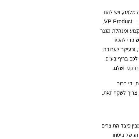
ו מעצב במשרה מלאה, ויש להם
אתר מובייל ווב להרים (אותו בריף מקצועי ותכולה, זוכרים?). אתם תעבדו ישירות מול ה – VP Product,
כאשת מקצוע ומנהלת מוצר
 כדי להכיר
 ובעיקר לעבודת
 לכם בריף בע"פ
ויקט יושלם.
, די ברור
 צריך לשקף זאת.
בין כיצד התוצרים
זע של ביטחון