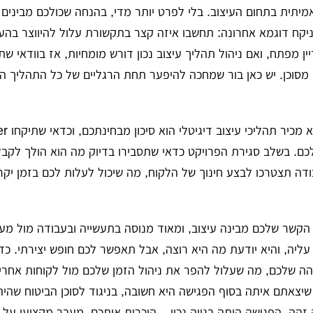
מיתית בתחום העיצוב. בלי לפרט יותר מדי, בהנחה שכולכם מבינים
ניקח דוגמא אחרונה: תחשבו איזה קצר בתקשורת עלול להיווצר בה
יין מפתח, ואם ניהול תהליך עיצוב נכון דורש מומחיות, אז בוודאי שת
ש מסוכן. יש כאן בור שמחכה להיפער תחת הרגליים של כל התהליך ה
ם. בשלב סגירת הפרויקט כדאי שתסבירו בדיוק מה הוא הולך לקבל,
ודה תצטרכו לבצע חינוך של הלקוח, מה שיכול לעלות לכם בזמן יקר,
קשר שלכם מבינה עיצוב, ומאוד מנוסה בתעשייה ובעבודה מול מעצ
ליה, והיא יודעת מה היא רוצה, אבל תאפשר לכם חופש יצירתי. כד
הה שלכם, מה שעלול להפר את ניהול הזמן שלכם מול לקוחות אחר
יצאתם איתה בסוף הפגישה היא חשובה, בניגוד לסוכן הביטוח שהיה
זהה, הפגישה היתה בנויה נכון – היכרות איתכם, מעבר מקצועי על 