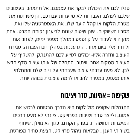
סגלו לכם את היכולת לבקר את עצמכם. אל תתאהבו בעיצובים
שלכם לעולם. העבודות לא מיועדות עבורכם. הן משרתות את
מטרת הלקוח או קהל היעד שלו, את האסטרטגיה שלו ואת
מסריו השיווקיים. ישנן שיטות שונות לריענון נקודת המבט. אחת
מהן היא לעבוד על קונספט במהלך מספר ימים, לעזוב אותו
ולחזור אליו ביום אחר. התרעננות במהלך יום העבודה, סגירת
העיצוב וחזרה אליו- יכולים לסייע לכם להתנתק ולהשקיף על
העיצוב ממקום אחר. וויתור, התחלה של אותו עיצוב מדף חדש
לבן. לא פעם עזבתי עיצוב שעבדתי עליו יום שלם והתחלתי
אותו מאפס, במטרה להביאו לרמה עיצובית גבוהה יותר.
שקיפות = אמינות, סדר ויציבות
התנהלות שקופה מול לקוח היא הדרך הבטוחה לרכוש את
אמונו, ולייצר סדר ויציבות בפרוייקט. ציינתי לא מעט דרכים
המייצרות תחושה זו, בפרק הקודם, כגון האינוויז'ן, שיתוף
בשירותי הענן , טבלאות ניהול פרוייקט, הצעת מחיר מפורטת,