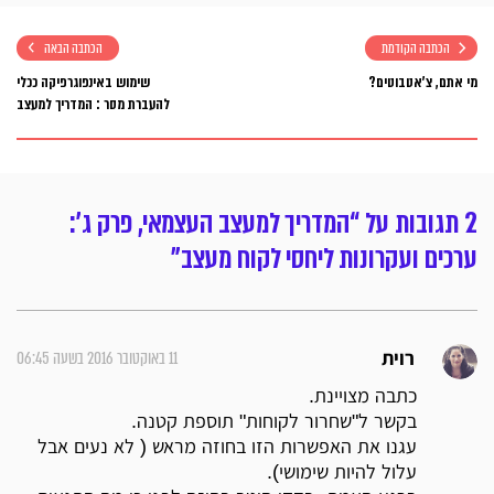
הכתבה הקודמת
הכתבה הבאה
מי אתם, צ'אטבוטים?
שימוש באינפוגרפיקה ככלי
להעברת מסר : המדריך למעצב
2 תגובות על “המדריך למעצב העצמאי, פרק ג':
ערכים ועקרונות ליחסי לקוח מעצב”
11 באוקטובר 2016 בשעה 06:45
רוית
כתבה מצויינת.
בקשר ל"שחרור לקוחות" תוספת קטנה.
עגנו את האפשרות הזו בחוזה מראש ( לא נעים אבל
עלול להיות שימושי).