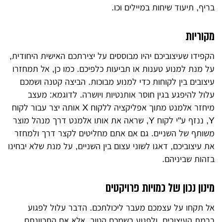
בריף, תיעוד שיחות במיילים וכו.
מקוריות
הקפידו שעיצוביכם יהיו מבוססים על יצירתכם האישית היחודית,
על מנת למנוע טענות או תביעות כלפיכם. כמו כן, אל תמחזרו
עיצובים בין לקוחות כדי למנוע מבוכות. הביצה קטנה ושמכם
עלול להיפגע בגין חוסר אותנטיות ויושרה. לדוגמא: מעצב
מיחזר אלמנט מתוך אפליקציה ללקוח X אותה יצר עבור לקוח
Y, ננזף ע"י לקוח Y, שראה את אותו אלמנט דרך מנהל מוצר
משותף של השניים. גם אם אתם מחליטים לקצר דרך ולמחזר
את עיצוביכם, דאגו לשוני עצום בין השניים, על מנת שלא יבחינו
בזהות שביניהם.
מינון נכון של כמויות פרויקטים
אל תקחו על עצמכם מעבר ליכולתכם. הדבר עלול לפגוע
ברמת העיצובים, ולפגוע בשמכם הטוב. אלא אם התכוונתם