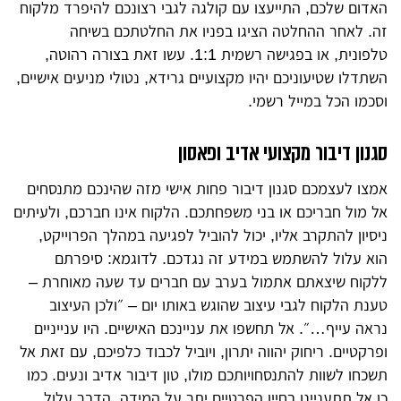
האדום שלכם, התייעצו עם קולגה לגבי רצונכם להיפרד מלקוח
זה. לאחר ההחלטה הציגו בפניו את החלטתכם בשיחה
טלפונית, או בפגישה רשמית 1:1. עשו זאת בצורה רהוטה,
השתדלו שטיעוניכם יהיו מקצועיים גרידא, נטולי מניעים אישיים,
וסכמו הכל במייל רשמי.
סגנון דיבור מקצועי אדיב ופאסון
אמצו לעצמכם סגנון דיבור פחות אישי מזה שהינכם מתנסחים
אל מול חבריכם או בני משפחתכם. הלקוח אינו חברכם, ולעיתים
ניסיון להתקרב אליו, יכול להוביל לפגיעה במהלך הפרוייקט,
הוא עלול להשתמש במידע זה נגדכם. לדוגמא: סיפרתם
ללקוח שיצאתם אתמול בערב עם חברים עד שעה מאוחרת –
טענת הלקוח לגבי עיצוב שהוגש באותו יום – ״ולכן העיצוב
נראה עייף…״. אל תחשפו את עניינכם האישיים. היו ענייניים
ופרקטיים. ריחוק יהווה יתרון, ויוביל לכבוד כלפיכם, עם זאת אל
תשכחו לשוות להתנסחויותכם מולו, טון דיבור אדיב ונעים. כמו
כן אל תתעניינו בחייו הפרטיים יתר על המידה. הדבר עלול