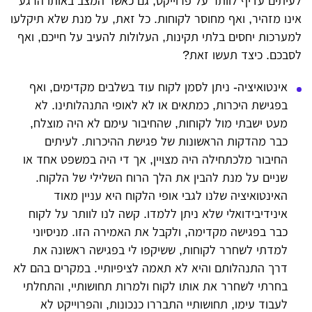
לעיתים עדיף לוותר על פרוייקט, גם כאשר המצב באותו הרגע
אינו מזהיר, ואף מחוסר לקוחות. כל זאת, על מנת שלא תיקלעו
למערכות יחסים בלתי תקינות, העלולות להעיב על חייכם, ואף
לסבכם. כיצד תעשו זאת?
אינטואיציה- ניתן לסמן לקוח עוד בשלבים מקדימים, ואף
בפגישת היכרות, כמתאים או לא לאופי התנהלותינו. לא
מעט ישבתי מול לקוחות, שהחיבור עימם לא היה מוצלח,
כבר מהדקות הראשונות של פגישת ההיכרות. לעיתים
החיבור מלכתחילה היה מצויין, אך די היה במשפט אחד או
שניים על מנת להבין את הלך הרוח השלילי של הלקוח.
האינטואיציה שלנו לגבי אופי הלקוח היא עניין מאוד
אינידיבידואלי שלא ניתן ללמדו. קשה לנו לוותר על לקוח
כבר בפגישה מקדימה, ולקבל את האמירה הזו. מניסיוני
למדתי לשחרר לקוחות, ששיקפו לי בפגישה ראשונה את
דרך התנהלותם והיא לא תאמה לציפיותיי. במקרים בהם לא
בחרתי לשחרר את אותו לקוח ולמרות תחושותיי, והתחלתי
לעבוד עימו, תחושותיי התבררו כנכונות, והפרוייקט לא