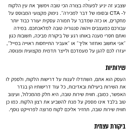
שצבע זה יניע לפעולה בצורה הכי טובה וימשוך את עין הלקוח
ל- CTA ובסופו של דבר למכירה״. נימוק מקצועי המבוסס על
מחקרים, או כזה שמדבר על תמורה עסקית יעורר כבוד יותר
עבורכם כמעצבים ויהווה סנגוריה טובה למלאכתכם. במידה
ואתם חסרי מענה באותו רגע של ביקורת מביכה, תשובות כגון
״אני אחשוב ואחזור אליך״ או ״אעביר התייחסות ראוייה במייל״,
יעזרו לכם להגן על מעמדכם ולייצר תדמית מקצועית ומנוסה.
שירותיות
העסק הוא אתם, השתדלו לענות על דרישות הלקוח, ולספק לו
את השירות ביעילות ובאדיבות, כל עוד דרישותיו הן בגדר
האפשר, כמובן. חווית שירות טובה, היא חלק מהמכלול, ועיצוב
טוב בלבד אינו מספק על מנת להשביע את רצון הלקוח. כמו כן
חווית שירות טובה, תחזיר אליכם לקוח מרוצה לפרוייקט נוסף.
ביקורת עצמית