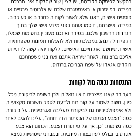
בהקשר לפיסקה הקודמת, יש לציין שוב שהלקוח אינו חברכם.
במידה ובפייסבוק או באינסטגרם שלכם יש אלבומים פרטיים או
פוסטים אישיים, דאגו שלא לאשר לקוחות כחברים או כעוקבים.
במידה ואישרתם, חיסמו אותם בפני מידע אישי שלך בתוך
הגדרות החשבון שלכם. במידה ואינכם מעוניין בחסימות שכאלו,
הקפידו להתנהג בממלכתיות ולא להעלות תמונות משפחתיות
אישיות שיחשפו את חייכם האישיים. ללקוח יהיה קשה להתייחס
אליכם ברצינות, לאחר שיראה אתכם ואת בני משפחתכם
רוקדים אגאדו על שפת הבריכה ברודוס.
התנסחות נכונה מול לקוחות
העבודה שאנו מייצרים היא ויזואלית ולכן חשופה לביקורת מכל
כיוון. חשוב לשמור על קור רוח ולדעת לספק תשובות מקצועיות
ולא אימפולסיביות גם לביקורת מעליבה ואגרסיבית. על ביקורת
כמו: ״הצבע הכתום של הכפתור הזה דוחה״, עלינו להגיב לאחר
כמה נשימות: ״כן, אך על פי תורת הצבע, הכתום הוא צבע
אסרטיבי ובולט לעין בצורה מירבית, ובמבחני שימושיות נמצא