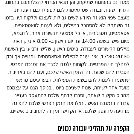
מאוד גם בהפוגות שתיקחו, והן תנאי הכרחי להצלחתכם בתחום.
הגדירו שעות עבודה שמתאימות לכם לפעילותכם העסקית.
מעצב שפוי הוא זה היודע לשים גבולות לעצמו וללקוחותיו. בזמן
זה השתדלו לא להסתכל במיילים, ולא לענות לוואטסאפים,
אסאמסים, מסנג׳רים, או כל אמצעי תקשורת אחר. לדוגמא,
מיום שישי בשעה 14:00 עד יום ראשון ב- 8:00 איני קוראת
מיילים הקשורים לעבודה. בימים ראשון, שלישי ורביעי בין השעות
17:30-20:30, איני עונה למיילים ואסאסמסים, ופנוייה אך ורק
למהלך חיי הפרטיים. לקוחות ילמדו לכבד את זמנכם הפרטי,
הסבירו להם שכעת זהו הזמן האישי שלכם, וענו להם באדיבות
שתשמחו לענות להם בשעות הפעילות. קבעו עימם מראש
מועד אחר לשיחה, שנוח לשניכם ביומן. בנוסף הגנו על עצמכם
מהבוס הקשוח שאתם, וסרבו לדחף שלכם להתעסק בענייני
עבודה בזמנכם האישי. נצלו את הזמן הפרטי שלכם להפוגה
מרגיעה מהעסק שלכם, או הקדישו זמן זה לתחביבים אישיים.
הקפדה על תהליכי עבודה נכונים