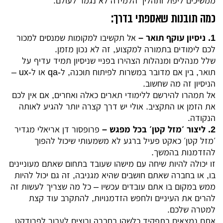
ממשיכים ליפול ותהליך הלמידה לא נגמר לעולם.
כמה תובנות שאספתי בדרך:
1. ניסיון עוקף תואר –
אל תקשיבו למקומות שמנסים למכור
לכם לימודים בתמורה למקצוע, זה לא נכון מזמן.
שלל מנהלים ומנהלות הצהירו בפניי שניסיון תמיד עדיף על
תואר, בין אם מדובר במשרות לפיתוח תוכנה, ל-qa או ל-ux –
הניסיון זה מה שחשוב.
אל תמהרו להירשם ללימודי תארים כאלה ואחרים, אם אין לכם
את הזמן או התקציב. אולי יש דרך קצרה יותר להגיע לאותה
הנקודה.
2. ליצור ׳מזל קטן׳ בכל מפגש –
פרופסור דן אריאלי מגדיר
׳מזל קטן׳ כאקט פעיל ברגע לא משמעותי שיכול להפוך
להזדמנות בהמשך.
זו יכולה להיות שיחה עם מישהו שעובד בתחום שאתם מעוניינים
בו, או בחברה שאתם חושבים שהיא מגניבה, זה גם יכול להיות
ממש במקום בו אתם עובדים עכשיו – כל מה שצריך לעשות זה
להרים את העיניים ולחפש הזדמנויות, להתקרב עוד קצת
למטרה שלכם.
אתם נמצאים בתפקיד כלשהו בחברה ורוצים לעבור לפרודקט