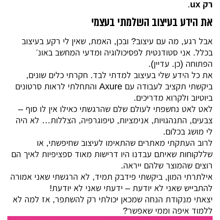
רק ux
.
את הידע בעיצוב השלמתי בעצמי
אבל רגע, מה עם עיצוב? ובכן, האמת, שאין לי רקע בעיצוב
בכלל. אני סטודנטית לפסיכולוגיה ומדעי המחשב באונ׳
הפתוחה (כן. עדיין).
את כל הידע שלי בעיצוב למדתי לבד. חקרתי כלים שונים,
ביקשתי תקציב לעבודה עם Axure והתחלתי לראות סרטונים
ביוטיוב ולקרוא מדריכים.
לאט לאט נחשפתי לעולם שלם שהרגשתי כאילו אין לו סוף –
צבעים, התנהגויות, אנימציות, טיפוגרפיה, הצללות… לא היה
לי מושג בכלום.
לרוב העתקתי מאתרים שהתאימו לעיצוב שחיפשתי, או
שללקוחות שאיתם עבדנו היו דרישות מאוד ספציפיות לאיך הם
רוצים שהמוצר שלהם ייראה.
אילתרתי המון, ביקשתי פידבק תמיד, לא הרגשתי שאני אמורה
להתבייש שאני לא יודעת – ידעתי שאני לא יודעת!
יצאתי מנקודת הנחה שמכאן יכולתי רק להשתפר, אז למה לא
ללמוד איפה וממי שאפשר?