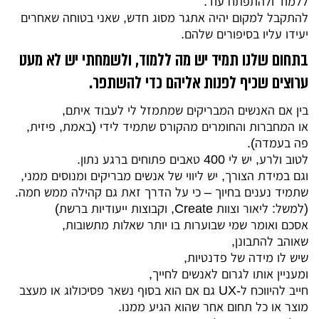
ללמוד ולהתפתח עוד.
להתקבל למקום יהיה אתגר מסוג חדש, שאני בטוחה שאחרים
יעידו עליו בסיפורים שלהם.
בתחום שלנו תמיד יש מה ללמוד, ולשמחתי יש לא מעט
ערוצים שכיף לפנות אליהם כדי להשתפר.
בין אם האנשים המבריקים שמתמזל לי לעבוד איתם,
או המחברות והחומרים מהקורס שתמיד לידי (באמת, פיזית,
פה בעמדה).
לטוב ולרע, יש לי 400 טאבים פתוחים ברגע נתון.
וגם במידת הצורך, יש ליווי של אנשים מבריקים ומנוסים ממני,
שתמיד נענים בחיוך – כי על הדרך זאת גם קהילה ממש חמה.
(למשל: ליאור וצוות Create, וקבוצות ייעודיות ברשת)
אסכם ואומר שמי שבוערות בו יותר
שאלות
מתשובות,
שאוהב להתבונן,
שיש לו מידה של פדנטיות,
ומעניין אותו לגרום לאנשים לחייך,
חייב להיווכח ל-UX גם אם הוא בסוף נשאר פסיכולוג או מעצב
מוצר או כל תחום אחר שהוא הגיע ממנו.