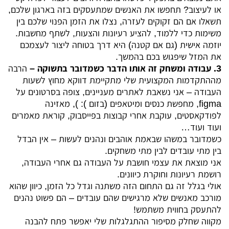
או לעיצוב? תחפשו את האנשים שמתעסקים בזה בארגון שלכם,
תשאלו אם הם זקוקים לעזרה, נצלו את הזמן הפנוי שלכם בין
משימות כדי ללמוד, להציע רעיונות והצעות, לשתף מחשבות.
יוזמה אישית (גם אם קטנה) היא דרך בטוחה ליצור לעצמכם
את המזל שיפגוש בכם בהמשך.
3. עבודה ומשחק זה אותו הדבר כשמדובר בתשוקה –
הרבה
מההתקדמות המקצועית שלי מתקיימת דווקא מחוץ לשעות
העבודה – אני נשאבת לאתרים מעניינים, צופה בסרטונים על
figma, מחפשת כנסים ומיטאפים (בזום ): ), מאזינה
לפודקאסטים, עוקבת אחרי קבוצות בפייסבוק, קוראת מאמרים
ועוד ועוד…
כשמדובר במשהו שבאמת אוהבים ונהנים לעשות – אין הבדל
בין מתי עובדים לבין מתי משחקים.
אני מוצאת את עצמי חושבת על העבודה גם אחרי העבודה,
רושמת רעיונות וחוקרת כיוונים.
אולי בגלל זה גם התחום הזה משתנה וגדל כל הזמן, כיוון שהוא
מורכב מאנשים שלא מרגישים שהם עובדים – הם פשוט נהנים
להתעסק בחווית משתמש!
מקווה שחלק מסיפור ההתגלגלות שלי יאפשר פתח להבנה