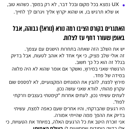
UX נמצא בכל מקום ובכל דבר, לא רק במסך. כשהוא טוב,
או שלא תרגיש בו, או שהוא יקרוץ אליך ויגרום לך לחייך.
האתגרים בקורס הציבו רמה נורא (נורא!) גבוהה, אבל
באופן שעורר דחף עז לצלוח.
יש את השלב הזה שאתה בתחרות הישגים עם עצמך.
זה אולי שלב מציק, כי אף אחד לא אוהב לטעות, אבל בדיוק
בגלל זה הוא כל כך חשוב.
הרגשתי שאני במירוץ, ואשקר אם אומר שהוא לא היה מלווה
במידה של פחד.
מירוץ לפצח, להבין את המונחים המקצועיים, לא לפספס שום
עקרון מהותי, לוודא שאני עושה נכון.
לעתים עשיתי נכון, לעתים אחרות "קימטתי בעצבים וזרקתי
לפח".
היו רגעים שהברקתי, והיו אחרים שעם כאפה למצח, עשיתי
בדיוק את ההפך ממה שהייתי אמורה.
אני זוכרת היטב את כל הרגעים האלה, במיוחד את הטעויות, כי
אלו בדיוק היסודות שמסייעים לי
בעולם האמיתי
.