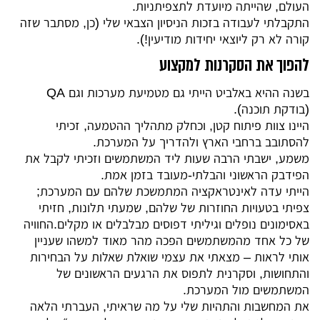
העולם, שהייתה מיועדת לתצפיתניות.
התקבלתי לעבודה בזכות הניסיון הצבאי שלי (כן, מסתבר שזה
קורה לא רק ליוצאי יחידות מודיעין!).
להפוך את הסקרנות למקצוע
בשנה ההיא באלביט הייתי גם מטמיעת מערכות וגם QA
(בודקת תוכנה).
היינו צוות פיתוח קטן, וכחלק מתהליך ההטמעה, זכיתי
להסתובב ברחבי הארץ ולהדריך על המערכת.
משמע, ישבתי הרבה שעות ליד המשתמשים וזכיתי לקבל את
הפידבק הראשוני והבלתי-מעובד בזמן אמת.
הייתי עדה לאינטראקציה המתמשכת שלהם עם המערכת;
צפיתי בטעויות החוזרות של שלהם, שמעתי תלונות, חזיתי
באסימונים נופלים וגיליתי דפוסים מבלבלים או מקלים.החוויה
של כל אחד מהמשתמשים הפכה מהר מאוד למשהו שעניין
אותי לראות – מצאתי את עצמי שואלת
שאלות
על הבחירות
והתחושות, וסקרנית לתפוס את הרגעים הראשונים של
המשתמשים מול המערכת.
את המחשבות והתהיות שלי על מה שראיתי, העברתי הלאה