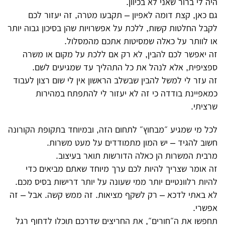
היה לי ברור שאני לא בכיוון.
גם כאן, קצת דומה לאפיון – תקבעו מטרה, זה יעזור לכם
לקבל החלטות קשות, ללכת על אפשרויות שהן בסיכון גבוה יותר
או לוותר על כאלה שמסיטות אתכם מהמסלול.
זה יאפשר לכם להבין, לא רק אם ללכת על מקום או משרה
ספציפית, אלא לנהל את כל התהליך עד שמגיעים לשם.
זה עזר לי למשל להבין שבשלב הראשון אין לי שום רצון לעבוד
כמאפיינת בודדה כי זה לא יעזור לי להתפתח במהירות
שרציתי.
לכל מי שמגיע ״מבחוץ״ לתחום הזה, ובמיוחד בתקופת הקורונה
חשוב להגיד – יש המון מתמודדים על מעט משרות.
מרבית המשרות הן כאלה הדורשות תואר בעיצוב.
זה אומר שצריך להיות לכם ערך מיוחד שאתם מביאים כדי
להיות רלוונטיים יותר ממי שעונה על יותר דרישות בסיס מכם.
לא באתי לדכא – רק לשקף מציאות. זה ממש קשה. אבל – זה
אפשרי.
תחפשו את ה״חורים״, את החריצים שדרכם תוכלו לדחוף רגל