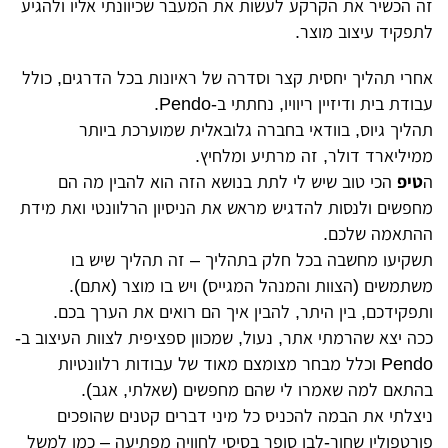
זה הכשיר את הקרקע לעשות את המעבר שכיוונתי אליו ולהגיע
לתפקיד עיצוב מוצר.
אחרי תהליך יחסית קצר וסדרה של ראיונות בכל הדרגים, כולל
עבודת בית ודיזיין ריוויו, נחתתי ב-Pendo.
תהליך גיוס, בוודאי בחברה גלובאלית שמוערכת ביותר
ממיליארד דולר, זה מרתיע ומלחיץ.
ה
טיפ
הכי טוב שיש לי לתת בנושא הזה הוא להבין מה הם
מחפשים ולנסות להדגיש מראש את הניסיון הרלוונטי ואת מידת
ההתאמה שלכם.
תשקיעו מחשבה בכל חלק בתהליך – זה תהליך שיש בו
משתמשים (הצוות והמנהל המגייס) ויש בו מוצר (אתם).
ותפקידכם, בין היתר, להבין איך הם רואים את הערך בכם.
ככה יצא שהרמתי אתר, נעול, שמכוון ספציפית לצוות העיצוב ב-
Pendo וכלל מבחר מצומצם מאוד של עבודות רלוונטיות
בהתאם למה שאמרו לי שהם מחפשים (שאלתי, אגב).
ניצלתי את הבמה להכניס כל מיני דברים קטנים שהופכים
פורטפוליו שחור-לבן סופר בסיסי לחוויה מפתיעה – כמו למשל