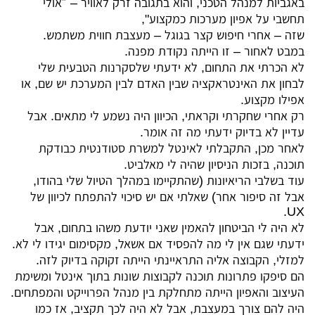
באגביות למנהל הטכני, והוא בתגובה זרק לאוויר – ״אולי
תחשבי על אפיון מערכות כמקצוע",
שזה – אחרי חיפוש קצר בגוגל – מעצבת חווית משתמש.
במבט לאחור – זו הייתה נקודת מפנה.
לא הכרתי את התחום, לא ידעתי שלסקרנות הטבעית שלי
לבחון את האינטראקציה שבין האדם לבין המערכת יש שם, או
אפילו מקצוע.
רק אחרי שחקרתי וקראתי, הכיוון היה נשמע לי מתאים. אבל
עדיין לא בדיוק ידעתי מה זה אומר.
לאחר מכן, התקבלתי לאינטל למשרת סטודנטית כבודקת
תוכנה, בזכות הניסיון שהיה לי מאלביט.
עוד בשלבי הריאיונות (שהתקיימו במהלך הטיול שלי בהודו,
אבל זה סיפור אחר) שאלתי אם יש סיכוי להתפתח לכיוון של
UX.
לא היה לי הביטחון להאמין שאני יודעת משהו בתחום, אבל
ידעתי שגם אין לי מה להפסיד אם אשאל, מקסימום יגידו לי לא.
למזלי, הקבוצה אליה התראיינתי הייתה זקוקה בדיוק לזה.
הם סיפקו פתרונות תוכנה לקבוצות שונות בתוך אינטל ומשימת
העיצוב והאפיון הייתה מתחלקת בין מנהל הפרוייקט והמפתחים.
היה להם צורך במעצבת, אבל לא היה לכך תקציב, אז כמו