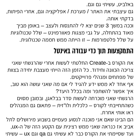
באלביט, עשיתי גם וגם.
גם עיצבתי את האתר / מערכת / אפליקציה וגם, אחרי הפיתוח,
בדקתי אותה.
וככה במשך 3 שנים יצא לי להתנסות ולעצב – באופן מביך
מאוד בהתחלה, על גבי מצגות פאוורפוינט – שלל טכנולוגיות
על שלל פלטפורמות – זו הייתה ממש חממה טכנולוגית.
התמקצעות תוך כדי עבודה באינטל
את הקורס ב-Create החלטתי לעשות אחרי שהרגשתי שאני
צריכה הכוונה וחידוד. כל הזמן הזה הייתי מעצבת יחידה בצוות
של מפתחים ומנהלי פרוייקטים.
אף אחד לא ממש ידע להגיד לי אם מה שאני עושה הוא טוב,
איך אפשר להשתפר ומה בכלל היעד?
הרגשתי שאני מוכרחה לעשות סדר בבלאגן, ובמובן מסוים
כשהתחייבתי לקורס – כלכלית ולו"זית – פתאום גם המנהלים
ראו אותי אחרת.
הם הבינו שאם אני מוכנה לנסוע פעמיים בשבוע מירושלים לתל
אביב אז כנראה שאני ממש רצינית עם הקטע הזה של ה-ux,
ועד שסיימתי את הקורס כבר לא עשיתי גם qa וגם ux – עשיתי