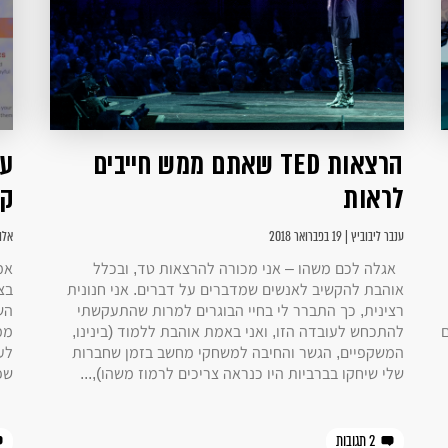
הרצאות TED שאתם ממש חייבים
עי
לראות
קש
ענבר ליבוביץ | 19 בפברואר 2018
אלונה ס
אגלה לכם משהו – אני מכורה להרצאות טד, ובכלל
אמ
אוהבת להקשיב לאנשים שמדברים על דברים. אני חנונית
בצ
רצינית, כך התברר לי בחיי הבוגרים למרות שהתעקשתי
השו
להתכחש לעובדה הזו, ואני באמת אוהבת ללמוד (בינינו,
ממ
המשקפיים, הגשר והחיבה למשחקי מחשב בזמן שחברות
לע
שלי שיחקו בברביות היו כנראה צריכים לרמוז משהו),...
שפ
2 תגובות