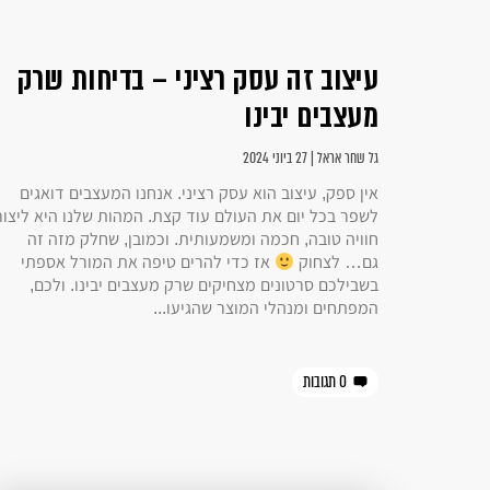
עיצוב זה עסק רציני – בדיחות שרק
מעצבים יבינו
גל שחר אראל | 27 ביוני 2024
אין ספק, עיצוב הוא עסק רציני. אנחנו המעצבים דואגים
לשפר בכל יום את העולם עוד קצת. המהות שלנו היא ליצור
חוויה טובה, חכמה ומשמעותית. וכמובן, שחלק מזה זה
גם… לצחוק
אז כדי להרים טיפה את המורל אספתי
בשבילכם סרטונים מצחיקים שרק מעצבים יבינו. ולכם,
המפתחים ומנהלי המוצר שהגיעו...
0 תגובות