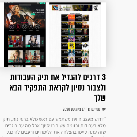
3 דרכים להגדיל את תיק העבודות
ולצבור נסיון לקראת התפקיד הבא
שלך
יעל שטיינברגר | 17 באוגוסט 2020
״דרוש מעצב חווית משתמש עם ראש מלא ברעיונות, תיק
מלא בעבודות ורזומה עשיר בניסיון״ אבל מה עם בוגרים
שזה עתה סיימו בהצלחה את הלימודים ורעבים להיכנס