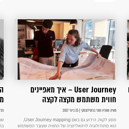
User Journey – איך מאפיינים
המ
חווית משתמש מקצה לקצה
מ
מאיה שוורץ ושני ברוסילובסקי | 15 ביוני 2017
פבל לוי
מסע לקוח, הידוע גם בשם User Journey mapping,
שנ
הוא מתודולוגיה לויזואליזציה של החוויה שעובר המשתמש
בה