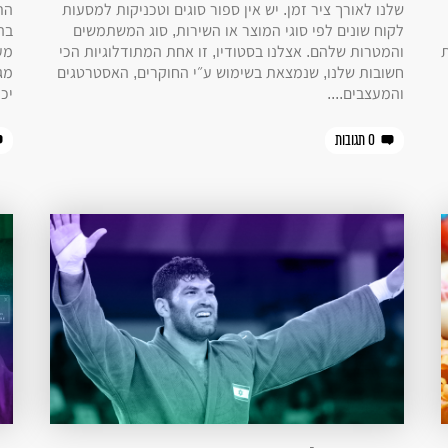
שלנו לאורך ציר זמן. יש אין ספור סוגים וטכניקות למסעות
הת
לקוח שונים לפי סוגי המוצר או השירות, סוג המשתמשים
בה
ת
והמטרות שלהם. אצלנו בסטודיו, זו אחת המתודלוגיות הכי
מע
חשובות שלנו, שנמצאת בשימוש ע״י החוקרים, האסטרטגים
מג
והמעצבים....
יכו
0 תגובות