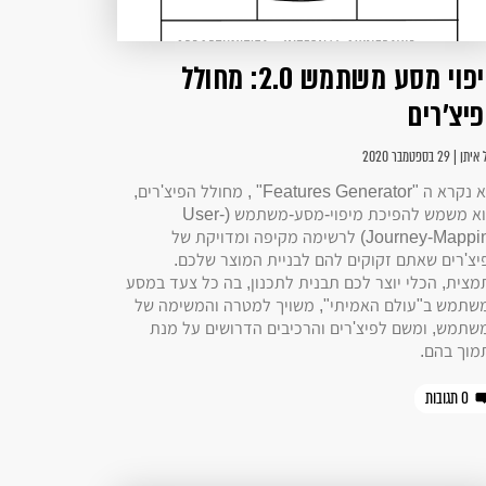
מיפוי מסע משתמש 2.0: מחולל
יצ'רים
ן | 29 בספטמבר 2020
הוא נקרא ה "Features Generator" , מחולל הפיצ'רים,
והוא משמש להפיכת מיפוי-מסע-משתמש (User-
Journey-Mapping) לרשימה מקיפה ומדויקת של
יצ'רים שאתם זקוקים להם לבניית המוצר שלכם.
מצית, הכלי יוצר לכם תבנית לתכנון, בה כל צעד במסע
שתמש ב"עולם האמיתי", משויך למטרה והמשימה של
שתמש, ומשם לפיצ'רים והרכיבים הדרושים על מנת
מוך בהם.
0 תגובות