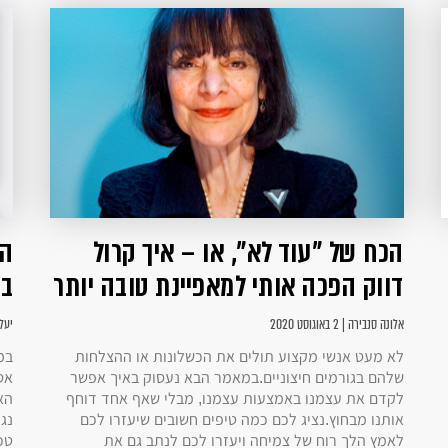
הכח של ״עוד לא״, או – איך קרול
הא
דווק הפכה אותי למאפיינת טובה יותר
בי
אלונה סנבירה | 2 באוגוסט 2020
יעל שט
לא מעט אנשי מקצוע תולים את הכשלונות או ההצלחות
במ
שלהם בגורמים חיצוניים.במאמר הבא נעסוק באיך אפשר
אס
לקדם את עצמנו באמצעות עצמנו, מבלי שאף אחד דוחף
הא
אותנו מבחוץ.נציג לכם כמה טיפים חשובים שיעזרו לכם
נגי
לאמץ הלך רוח של צמיחה ויעזרו לכם לנתב גם את
טכ