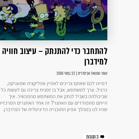
להתחבר כדי להתנתק – עיצוב חוויה
למידברן
עומר עמנואל אביסדריס | 22 במאי 2018
דמיינו לכם שאתם צריכים לאפיין אפליקציה שמעניקה,
כרגיל, ערך למשתמש, אבל בו זמנית צריכה גם לעשות כל
שביכולתה בשביל לנתק את המשתמש מהמכשיר. איך
הייתם מתמודדים עם האתגר? זה אחד האתגרים המרכזיים
שהיו לנו במהלך אפיון התוכנייה הדיגיטלית של המידברן.
3 תגובות