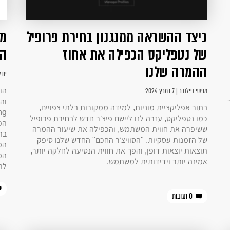
כיצד ההשראה ממנגנון בחירת פרופיל
של נטפליקס הכפילה את אחוז
הפ
ההמרה שלנו
יובל אית
מוישי ניילנדר | 7 במרץ 2024
בתור אפליקציית מוניות, למידה ממקורות בלתי צפויים,
כמו נטפליקס, עזרה לנו ליישם פיצ׳ר חדש לבחירת פרופיל
הפ
ששיפרה את חווית המשתמש, והכפילה את שיעור ההמרה
בת
של הזמנות עסקיות. "הסוויצ׳ר החכם" החדש שלנו סיפק
המ
תוצאות יוצאות דופן, והפך את חווית הנסיעה לחלקה יותר,
המ
אמינה יותר וידידותית למשתמש.
לת
0 תגובות