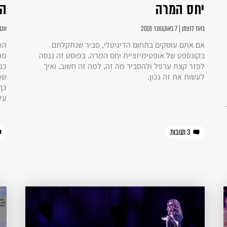
יחס המרה
הק
בועז לנצמן | 7 באוקטובר 2018
ענבר ל
אם אתם עוסקים בתחום הדיגיטלי, סביר שנתקלתם
הא
בקונספט של אופטימיזציית יחס המרה. בפוסט זה ננסה
מו
לפזר קצת ערפל ולהסביר מה זה, למה זה חשוב, ואיך
כנ
לעשות את זה נכון.
שמ
כך
על נתו
3 תגובות