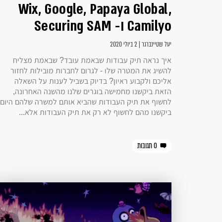
Wix, Google, Papaya Global,
Camilyo ו- Securing SAM
יעל שטיינברגר | 2 ביולי 2020
איך נראה תיק עבודות שבאמת עובד? שבאמת מצליח
להשיג את המטרה שלו - לגרום לחברות מובילות לחזור
אליכם ולקבוע ראיון? בדיוק בשביל לענות על השאלה
הזאת ביקשנו מחמישה בוגרים שלנו מהשנה האחרונה,
לחשוף את תיק העבודות שהביא אותם למשרה שלהם היום.
ביקשנו מהם לחשוף לא רק את תיק העבודות אלא...
0 תגובות